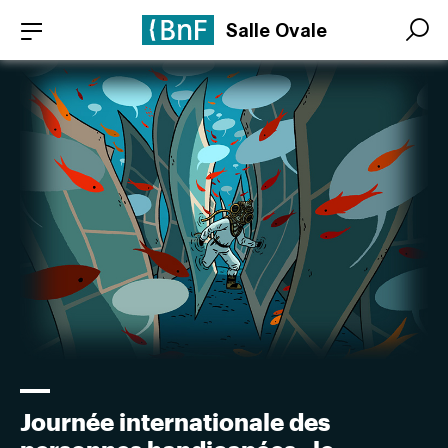
Aller
Panneau de gestion des cookies
Salle Ovale
au
Search
Search
contenu
principal
Journée internationale des