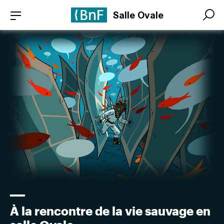
Aller
Panneau de gestion des cookies
Salle Ovale
au
Search
Search
contenu
principal
À la rencontre de la vie sauvage en