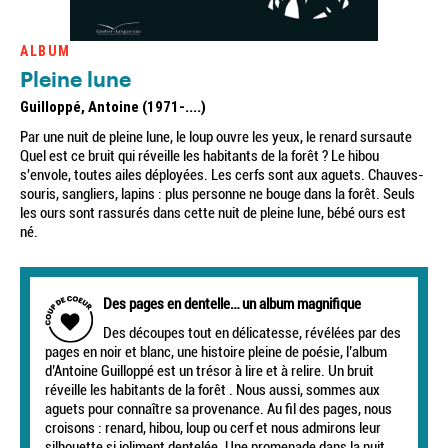
ALBUM
Pleine lune
Guilloppé, Antoine (1971-....)
Par une nuit de pleine lune, le loup ouvre les yeux, le renard sursaute
Quel est ce bruit qui réveille les habitants de la forêt ? Le hibou
s'envole, toutes ailes déployées. Les cerfs sont aux aguets. Chauves-
souris, sangliers, lapins : plus personne ne bouge dans la forêt. Seuls
les ours sont rassurés dans cette nuit de pleine lune, bébé ours est
né.
Des pages en dentelle… un album magnifique
Des découpes tout en délicatesse, révélées par des
pages en noir et blanc, une histoire pleine de poésie, l’album
d’Antoine Guilloppé est un trésor à lire et à relire. Un bruit
réveille les habitants de la forêt . Nous aussi, sommes aux
aguets pour connaître sa provenance. Au fil des pages, nous
croisons : renard, hibou, loup ou cerf et nous admirons leur
silhouette si joliment dentelée. Une promenade dans la nuit