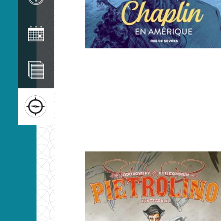
Image
Image
Image