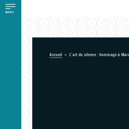
Aller
Panneau de gestion des cookies
au
contenu
principal
Accueil
L'art du silence : hommage à Mar