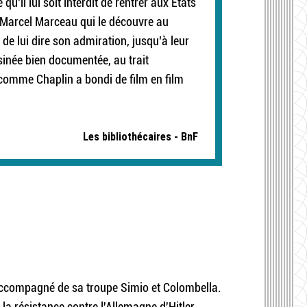
u’il lui soit interdit de rentrer aux Etats
e Marcel Marceau qui le découvre au
 de lui dire son admiration, jusqu’à leur
inée bien documentée, au trait
 comme Chaplin a bondi de film en film
Les bibliothécaires - BnF
accompagné de sa troupe Simio et Colombella.
la résistance contre l'Allemagne d'Hitler.