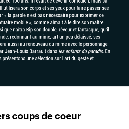
t eu 100 ans. Il rêvait de devenir comédien, mais sa
Il utilisera son corps et ses yeux pour faire passer ses
ar « la parole n’est pas nécessaire pour exprimer ce
atuaire mobile », comme aimait à le dire son maître
si que naîtra Bip son double, rêveur et fantasque, qu’il
de, redonnant au mime, art un peu délaissé, ses
buera aussi au renouveau du mime avec le personnage
ar Jean-Louis Barrault dans
les enfants du paradis
. En
présentons une sélection sur l’art du geste et
ers coups de coeur