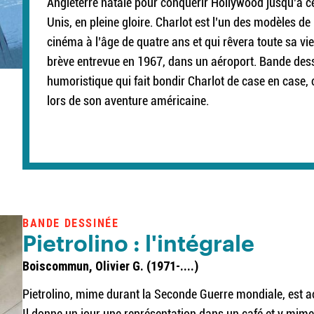
Angleterre natale pour conquérir Hollywood jusqu’à ce q
Unis, en pleine gloire. Charlot est l’un des modèles d
cinéma à l’âge de quatre ans et qui rêvera toute sa vie
brève entrevue en 1967, dans un aéroport. Bande dess
humoristique qui fait bondir Charlot de case en case,
lors de son aventure américaine.
BANDE DESSINÉE
Pietrolino : l'intégrale
Boiscommun, Olivier G. (1971-....)
Pietrolino, mime durant la Seconde Guerre mondiale, est 
Il donne un jour une représentation dans un café et y mime 