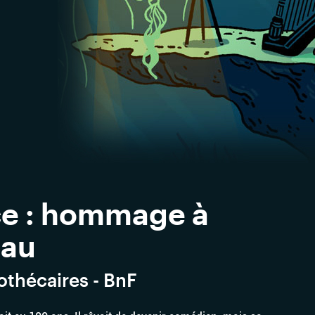
nce : hommage à
eau
iothécaires - BnF