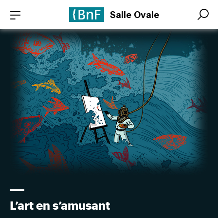
Aller
Panneau de gestion des cookies
Salle Ovale
au
Search
Search
contenu
principal
L’art en s’amusant