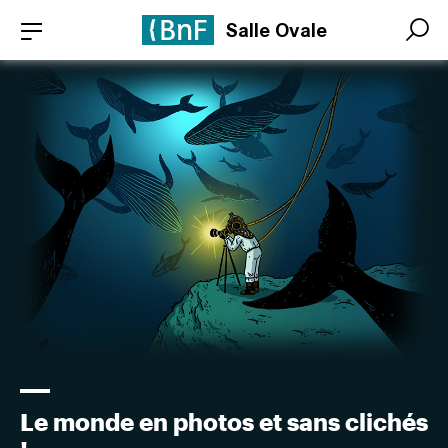
Aller
Panneau de gestion des cookies
Salle Ovale
au
Search
Search
contenu
principal
Le monde en photos et sans clichés