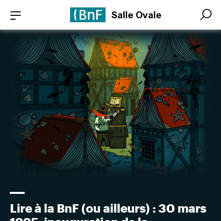
Aller
Panneau de gestion des cookies
Salle Ovale
au
Search
Search
contenu
principal
Lire à la BnF (ou ailleurs) : 30 mars