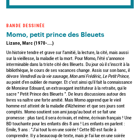
BANDE DESSINÉE
Momo, petit prince des Bleuets
Lizano, Marc (1970-....)
Un histoire tendre et grave sur l'amitié, la lecture, la cité, mais aussi
sur la vieillesse, la maladie et la mort. Pour Momo, l'été s'annonce
interminable dans la triste cité des Bleuets. Du jour où il s'inscrit à la
bibliothèque, le cours de ses vacances change. Assis sur son banc, il
dévore
Vendredi ou la vie sauvage
,
Mon ami Frédéric
,
Le Petit Prince,
au point d'en oublier de manger. Et c'est ainsi qu'il fait la connaissance
de Monsieur Edouard, un extravagant instituteur à la retraite, qui le
sacre " Petit Prince des Bleuets ". De leurs discussions autour des
livres va naître une forte amitié. Mais Momo apprend que le vieil
homme est atteint de la maladie d'Alzheimer et que ses jours sont
comptés. Momo soutient son ami jusqu'au bout et se fait une
promesse : plus tard, il sera écrivain, et même, écrivain français ! Une
BD touchante pour les enfants dès 8 ans ! Les enfants en parlent :
Emile, 9 ans : "J'ai tout lu en une soirée ! Cette BD est facile à
comprendre. Il y a beaucoup de texte, mais je l'ai lue en une soirée