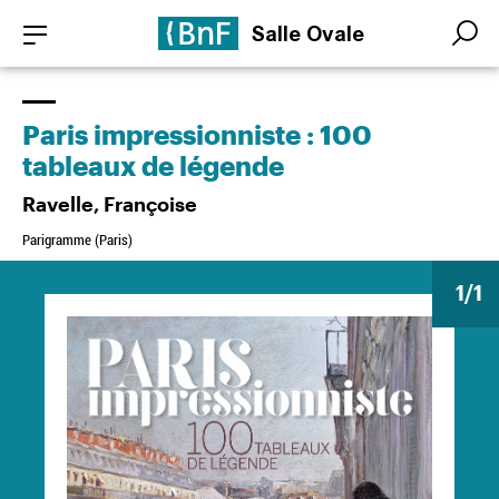
Aller
Panneau de gestion des cookies
Salle Ovale
au
Search
Search
contenu
principal
Paris impressionniste : 100
tableaux de légende
Ravelle, Françoise
Parigramme (Paris)
1
/1