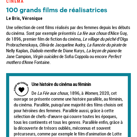
CINÉMA
100 grands films de réalisatrices
Le Bris, Véronique
Une sélection de cent films réalisés par des femmes depuis les débuts
du cinéma. Sont par exemple présentés
La fée aux choux
d'Alice Guy,
de 1896, premier film de fiction du cinéma,
Le village du péché
d'Olga
Probrazhenskaya,
Olivia
de Jacqueline Audry,
La fiancée du pirate
de
Nelly Kaplan,
Diabolo menthe
de Diane Kurys,
La leçon de piano
de
Jane Campion,
Virgin suicides
de Sofia Coppola ou encore
Perfect
mothers
d'Anne Fontaine.
Une histoire du cinéma au féminin
De
La Fée aux choux
, 1896, à
Women
, 2020, cet
ouvrage se présente comme une histoire parallèle, au féminin,
du cinéma. Parallèle, puisqu'une majorité des films choisis ont
pour héroïnes des femmes. Parallèle aussi, grâce à cette
sélection de chefs-d’œuvre qui couvre toutes les époques,
tous les continents et tous les genres. Parallèle enfin, grâce à
la découverte de trésors oubliés, méconnus et souvent
précurseurs, comme par exemple le film d’animation de Lotte