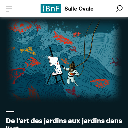
Aller
Panneau de gestion des cookies
Salle Ovale
au
Search
Search
contenu
principal
De l’art des jardins aux jardins dans