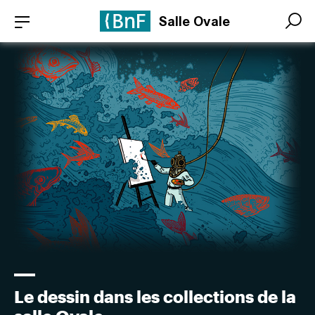
Aller
Panneau de gestion des cookies
Salle Ovale
au
Search
Search
contenu
principal
Le dessin dans les collections de la