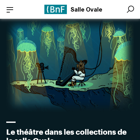
Aller
Panneau de gestion des cookies
Salle Ovale
au
Search
Search
contenu
principal
Le théâtre dans les collections de