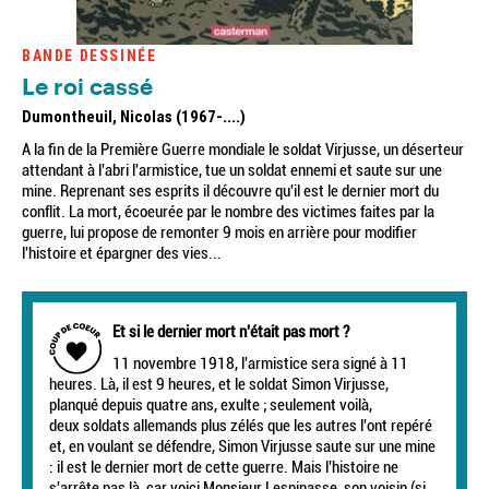
BANDE DESSINÉE
Le roi cassé
Dumontheuil, Nicolas (1967-....)
A la fin de la Première Guerre mondiale le soldat Virjusse, un déserteur
attendant à l'abri l'armistice, tue un soldat ennemi et saute sur une
mine. Reprenant ses esprits il découvre qu'il est le dernier mort du
conflit. La mort, écoeurée par le nombre des victimes faites par la
guerre, lui propose de remonter 9 mois en arrière pour modifier
l'histoire et épargner des vies...
Et si le dernier mort n'était pas mort ?
11 novembre 1918, l'armistice sera signé à 11
heures. Là, il est 9 heures, et le soldat Simon Virjusse,
planqué depuis quatre ans, exulte ; seulement voilà,
deux soldats allemands plus zélés que les autres l'ont repéré
et, en voulant se défendre, Simon Virjusse saute sur une mine
: il est le dernier mort de cette guerre. Mais l'histoire ne
s'arrête pas là, car voici Monsieur Lespinasse, son voisin (si