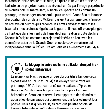
fantasmée. Entre réalité et illusion, il explore la fièvre créatrice de
l'artiste en se projetant dans ses rêves, hantés par l'image perpétuelle
d'un chien noir. Ni malveillant, ni bénin, ce spectre agit comme un
présage, un messager, un ennemi... puis un ami. Grâce à la puissance
d'évocation de son dessin, McKean parvient à transmettre, à l'image
de l'œuvre du peintre qu'il raconte, les effets dévastateurs et les
traumatismes profonds légués par la guerre. Il nous offre une plongée
cathartique dans les replis de l'âme déchirante d'un artiste déchiré.
Conçue à l'origine comme un projet multimédia en lien avec les
commémoration de la Grande Guerre, cette œuvre majeure est
indispensable dans la (re)lecture actuelle des évènements de 14/18.
La biographie entre réalisme et illusion d'un peintre-
soldat britannique
Le jeune Paul Nash, peintre un peu obscur (il n'a fait que deux
expositions en 1912 et 1914) est envoyé sur le front au
printemps 1917. Il est cantonné sur le saillant d'Ypres en
Belgique, l'un des lieux les plus sanglants pour l'armée
britannique. Resté en réserve, il en rapportera des dessins et
aquarelles de paysages qui surprennent par leur calme et leur
poésie. Ce n'est qu'en 1918, en tant que peintre officiel de
l'armée britannique, qu'il peindra l'horreur de la guerre,