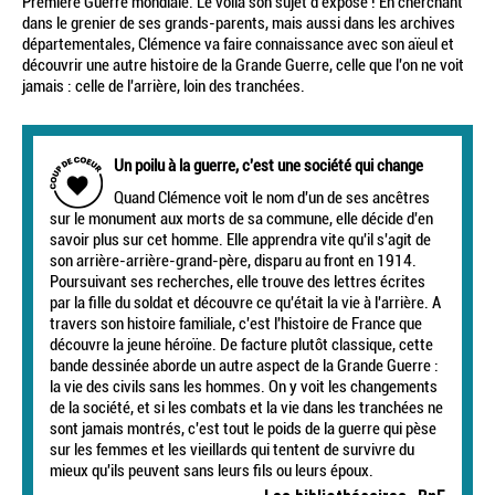
Première Guerre mondiale. Le voilà son sujet d'exposé ! En cherchant
dans le grenier de ses grands-parents, mais aussi dans les archives
départementales, Clémence va faire connaissance avec son aïeul et
découvrir une autre histoire de la Grande Guerre, celle que l'on ne voit
jamais : celle de l'arrière, loin des tranchées.
Un poilu à la guerre, c'est une société qui change
Quand Clémence voit le nom d'un de ses ancêtres
sur le monument aux morts de sa commune, elle décide d'en
savoir plus sur cet homme. Elle apprendra vite qu'il s'agit de
son arrière-arrière-grand-père, disparu au front en 1914.
Poursuivant ses recherches, elle trouve des lettres écrites
par la fille du soldat et découvre ce qu'était la vie à l'arrière. A
travers son histoire familiale, c'est l'histoire de France que
découvre la jeune héroïne. De facture plutôt classique, cette
bande dessinée aborde un autre aspect de la Grande Guerre :
la vie des civils sans les hommes. On y voit les changements
de la société, et si les combats et la vie dans les tranchées ne
sont jamais montrés, c'est tout le poids de la guerre qui pèse
sur les femmes et les vieillards qui tentent de survivre du
mieux qu'ils peuvent sans leurs fils ou leurs époux.