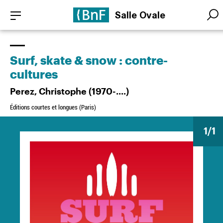
Aller
Panneau de gestion des cookies
Salle Ovale
au
Searc
Searc
contenu
principal
Surf, skate & snow : contre-
cultures
Perez, Christophe (1970-....)
Éditions courtes et longues (Paris)
1
/1