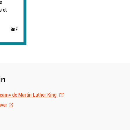
es
s et
BnF
in
dream» de Martin Luther King
aver