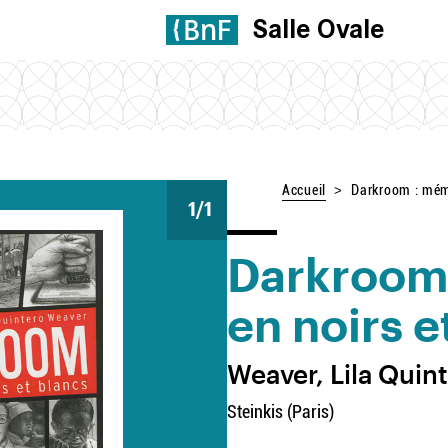
Salle Ovale
Accueil
Darkroom : mémo
1
/1
Darkroom
en noirs e
Weaver, Lila Quint
Steinkis (Paris)