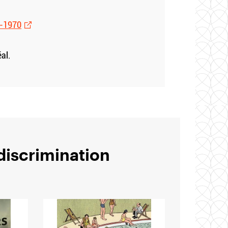
0-1970
al.
 discrimination