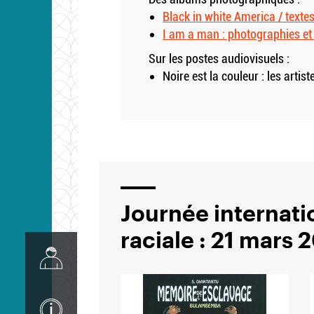
Black in white America / text
I am a man : photographies et 
Sur les postes audiovisuels :
Noire est la couleur : les arti
Journée internatio
raciale : 21 mars 
Image
Image