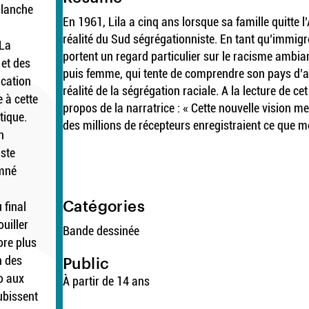
blanche
En 1961, Lila a cinq ans lorsque sa famille quitte 
réalité du Sud ségrégationniste. En tant qu’immigr
 La
portent un regard particulier sur le racisme ambian
 et des
puis femme, qui tente de comprendre son pays d’a
ication
réalité de la ségrégation raciale. A la lecture de 
 à cette
propos de la narratrice : « Cette nouvelle vision me 
tique.
des millions de récepteurs enregistraient ce que 
n
iste
amné
Catégories
 final
ouiller
Bande dessinée
ore plus
n des
Public
o aux
À partir de 14 ans
ubissent