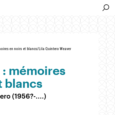
Search
Search
ires en noirs et blancs/Lila Quintero Weaver
 : mémoires
t blancs
ero (1956?-....)