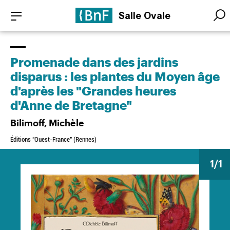
Aller
Panneau de gestion des cookies
Salle Ovale
au
Searc
Searc
contenu
principal
Promenade dans des jardins
disparus : les plantes du Moyen âge
d'après les "Grandes heures
d'Anne de Bretagne"
Bilimoff, Michèle
Éditions "Ouest-France" (Rennes)
1
/1