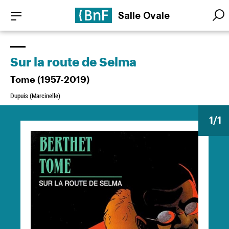
Aller
Panneau de gestion des cookies
Salle Ovale
au
Searc
Searc
contenu
principal
Sur la route de Selma
Tome (1957-2019)
Dupuis (Marcinelle)
1
/1