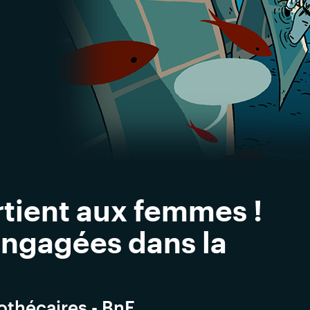
rtient aux femmes !
ngagées dans la
iothécaires - BnF