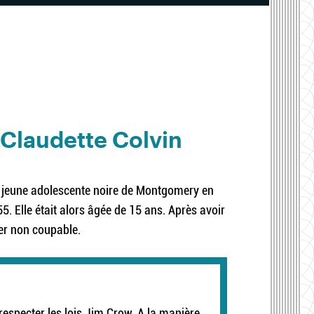
 Claudette Colvin
n, jeune adolescente noire de Montgomery en
5. Elle était alors âgée de 15 ans. Après avoir
ider non coupable.
especter les lois Jim Crow. A la manière