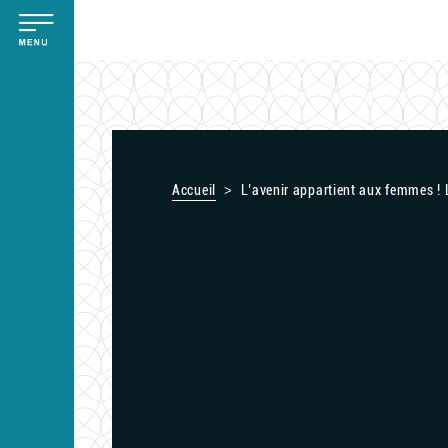
Aller
Panneau de gestion des cookies
au
contenu
principal
Accueil
L’avenir appartient aux femmes !