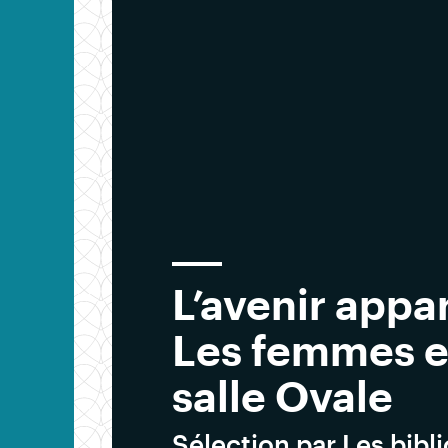
L’avenir appa
Les femmes e
salle Ovale
Sélection par Les bibl