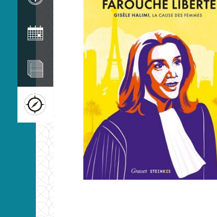
Image
Image
Image