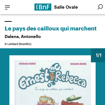
Aller
Panneau de gestion des cookies
Salle Ovale
au
Searc
Searc
contenu
principal
Le pays des cailloux qui marchent
Dalena, Antonello
le Lombard (Bruxelles)
1
/1