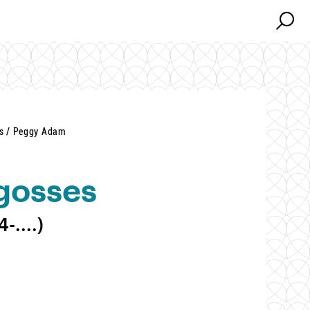
Search
Search
es / Peggy Adam
 gosses
-....)