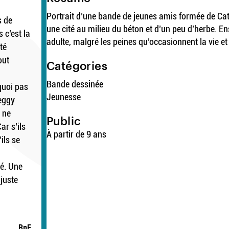
Portrait d’une bande de jeunes amis formée de Cat
s de
une cité au milieu du béton et d’un peu d’herbe. E
 c’est la
adulte, malgré les peines qu’occasionnent la vie et
rté
out
Catégories
Bande dessinée
quoi pas
Jeunesse
eggy
 ne
Public
ar s’ils
À partir de 9 ans
ils se
é. Une
 juste
BnF