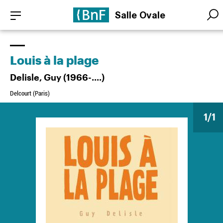
Aller
Panneau de gestion des cookies
Salle Ovale
au
Searc
Searc
contenu
principal
Louis à la plage
Delisle, Guy (1966-....)
Delcourt (Paris)
1
/1