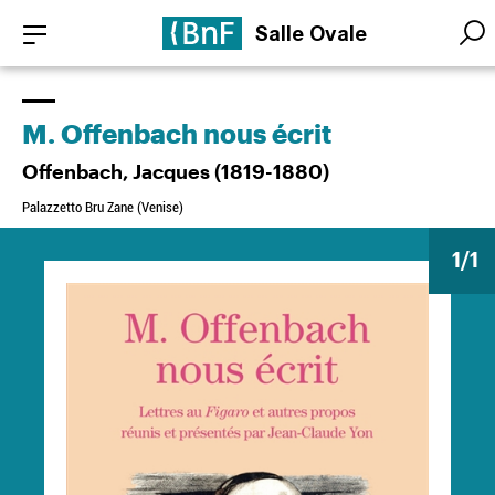
Aller
Panneau de gestion des cookies
Salle Ovale
au
Searc
Searc
contenu
principal
M. Offenbach nous écrit
Offenbach, Jacques (1819-1880)
Palazzetto Bru Zane (Venise)
1
/1