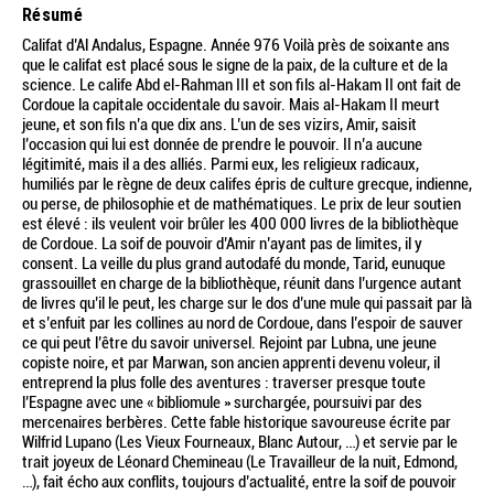
Résumé
Califat d’Al Andalus, Espagne. Année 976 Voilà près de soixante ans
que le califat est placé sous le signe de la paix, de la culture et de la
science. Le calife Abd el-Rahman III et son fils al-Hakam II ont fait de
Cordoue la capitale occidentale du savoir. Mais al-Hakam II meurt
jeune, et son fils n’a que dix ans. L’un de ses vizirs, Amir, saisit
l’occasion qui lui est donnée de prendre le pouvoir. Il n’a aucune
légitimité, mais il a des alliés. Parmi eux, les religieux radicaux,
humiliés par le règne de deux califes épris de culture grecque, indienne,
ou perse, de philosophie et de mathématiques. Le prix de leur soutien
est élevé : ils veulent voir brûler les 400 000 livres de la bibliothèque
de Cordoue. La soif de pouvoir d’Amir n’ayant pas de limites, il y
consent. La veille du plus grand autodafé du monde, Tarid, eunuque
grassouillet en charge de la bibliothèque, réunit dans l’urgence autant
de livres qu’il le peut, les charge sur le dos d’une mule qui passait par là
et s’enfuit par les collines au nord de Cordoue, dans l’espoir de sauver
ce qui peut l’être du savoir universel. Rejoint par Lubna, une jeune
copiste noire, et par Marwan, son ancien apprenti devenu voleur, il
entreprend la plus folle des aventures : traverser presque toute
l’Espagne avec une « bibliomule » surchargée, poursuivi par des
mercenaires berbères. Cette fable historique savoureuse écrite par
Wilfrid Lupano (Les Vieux Fourneaux, Blanc Autour, …) et servie par le
trait joyeux de Léonard Chemineau (Le Travailleur de la nuit, Edmond,
…), fait écho aux conflits, toujours d’actualité, entre la soif de pouvoir