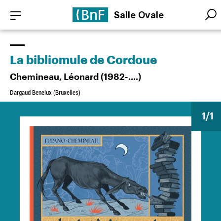
Aller
Panneau de gestion des cookies
Salle Ovale
au
Searc
Searc
contenu
principal
La bibliomule de Cordoue
Chemineau, Léonard (1982-....)
Dargaud Benelux (Bruxelles)
1
/1