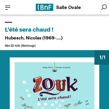
Aller
Panneau de gestion des cookies
Salle Ovale
au
Searc
Searc
contenu
principal
L'été sera chaud !
Hubesch, Nicolas (1969-....)
Mini BD kids (Montrouge)
1
/1