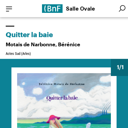
Aller
Panneau de gestion des cookies
Salle Ovale
au
Searc
Searc
contenu
principal
Quitter la baie
Motais de Narbonne, Bérénice
Actes Sud (Arles)
1
/1