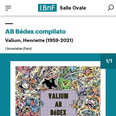
Aller
Panneau de gestion des cookies
Salle Ovale
au
Searc
Searc
contenu
principal
AB Bédex compilato
Valium, Henriette (1959-2021)
L'Association (Paris)
1
/1