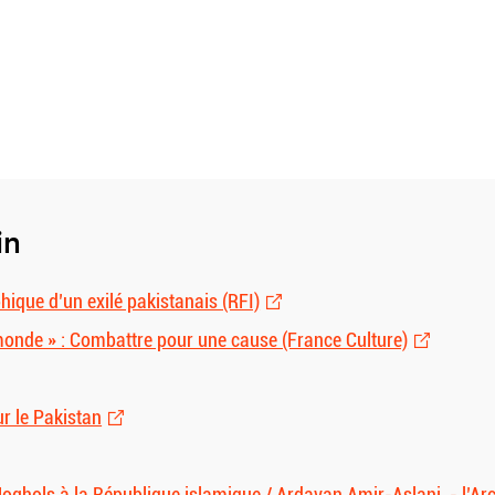
in
hique d’un exilé pakistanais (RFI)
monde » : Combattre pour une cause (France Culture)
r le Pakistan
Moghols à la République islamique / Ardavan Amir-Aslani. - l’Ar