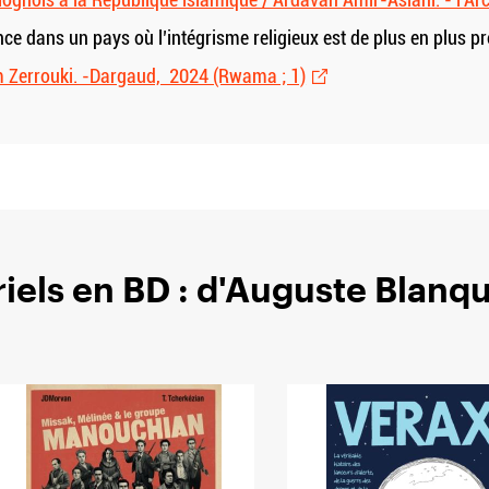
e dans un pays où l’intégrisme religieux est de plus en plus pr
m Zerrouki. -Dargaud, 2024 (Rwama ; 1)
els en BD : d'Auguste Blanq