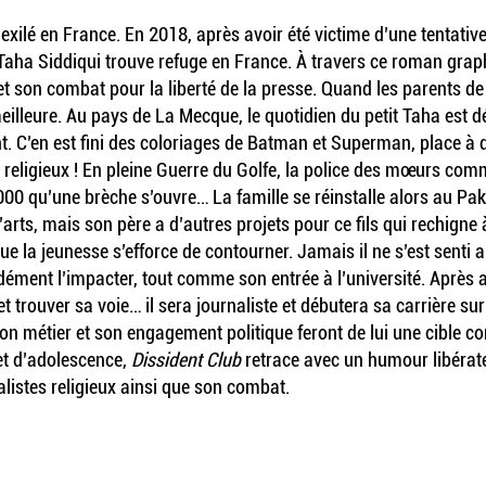
 exilé en France. En 2018, après avoir été victime d’une tentati
on Taha Siddiqui trouve refuge en France. À travers ce roman gra
et son combat pour la liberté de la presse. Quand les parents de 
meilleure. Au pays de La Mecque, le quotidien du petit Taha est 
nt. C’en est fini des coloriages de Batman et Superman, place à
religieux ! En pleine Guerre du Golfe, la police des mœurs comme
000 qu’une brèche s’ouvre… La famille se réinstalle alors au Paki
arts, mais son père a d’autres projets pour ce fils qui rechigne 
que la jeunesse s’efforce de contourner. Jamais il ne s’est senti 
ément l’impacter, tout comme son entrée à l’université. Après a
 trouver sa voie… il sera journaliste et débutera sa carrière s
son métier et son engagement politique feront de lui une cible c
et d’adolescence,
Dissident Club
retrace avec un humour libérate
istes religieux ainsi que son combat.