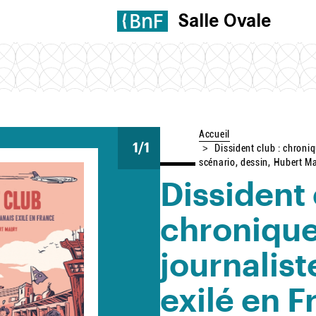
Salle Ovale
Accueil
1
/1
Dissident club : chroniq
scénario, dessin, Hubert Ma
Dissident 
chronique
journalist
exilé en 