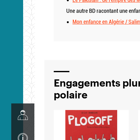
Une autre BD racontant une enfanc
Mon enfance en Algérie / Sali
Engagements pluri
polaire
Image
Image