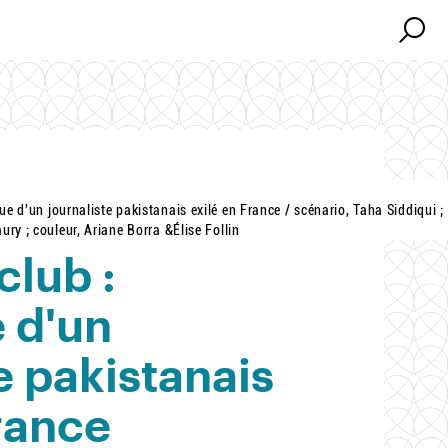
Search
Search
ue d'un journaliste pakistanais exilé en France / scénario, Taha Siddiqui ;
ury ; couleur, Ariane Borra &Élise Follin
club :
 d'un
e pakistanais
France