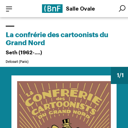
Aller
Panneau de gestion des cookies
Salle Ovale
au
Searc
Searc
contenu
principal
La confrérie des cartoonists du
Grand Nord
Seth (1962-....)
Delcourt (Paris)
1
/1