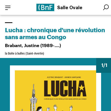
Aller
Panneau de gestion des cookies
Salle Ovale
au
Searc
Searc
contenu
principal
Lucha : chronique d'une révolution
sans armes au Congo
Brabant, Justine (1989-....)
la Boîte à bulles (Saint-Avertin)
1
/1