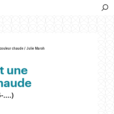
Search
Search
 couleur chaude / Julie Maroh
t une
chaude
....)