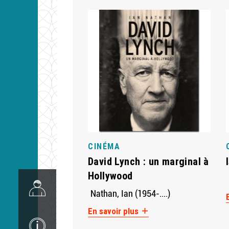
CINÉMA
David Lynch : un marginal à
Hollywood
Image
Nathan, Ian (1954-....)
En savoir plus
Image