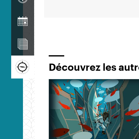
Image
Image
Image
Découvrez les autr