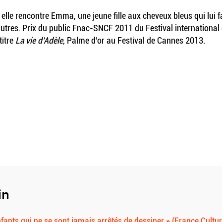
elle rencontre Emma, une jeune fille aux cheveux bleus qui lui fai
 autres. Prix du public Fnac-SNCF 2011 du Festival internation
titre
La vie d’Adèle
, Palme d’or au Festival de Cannes 2013.
in
nfants qui ne se sont jamais arrêtés de dessiner » (France Cultur