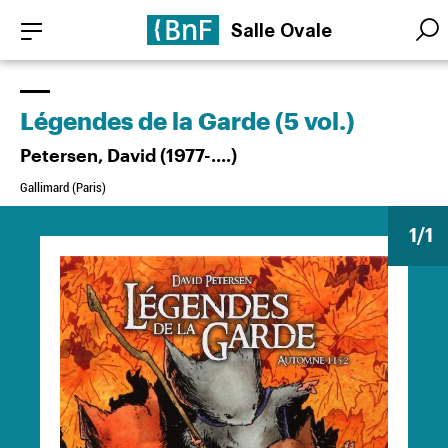
Aller
Panneau de gestion des cookies
Salle Ovale
au
Searc
Searc
contenu
principal
Légendes de la Garde (5 vol.)
Petersen, David (1977-....)
Gallimard (Paris)
1
/1