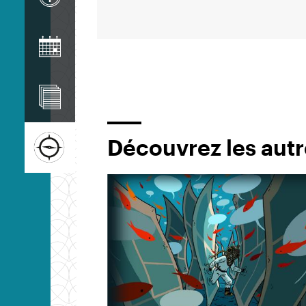
Image
Image
Image
Découvrez les autr