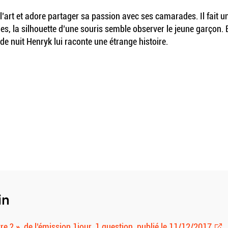
l’art et adore partager sa passion avec ses camarades. Il fait u
les, la silhouette d’une souris semble observer le jeune garçon. 
de nuit Henryk lui raconte une étrange histoire.
in
re ? », de l’émission 1jour, 1 question, publié le 11/12/2017