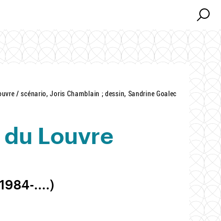
Search
Search
uvre / scénario, Joris Chamblain ; dessin, Sandrine Goalec
s du Louvre
1984-....)