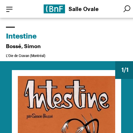
Aller
Panneau de gestion des cookies
Salle Ovale
au
Searc
Searc
contenu
principal
Intestine
Bossé, Simon
L'Oie de Cravan (Montréal)
1
/1