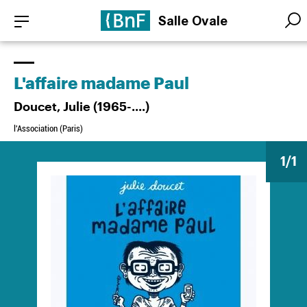
Aller
Panneau de gestion des cookies
Salle Ovale
au
Searc
Searc
contenu
principal
L'affaire madame Paul
Doucet, Julie (1965-....)
l'Association (Paris)
1
/1