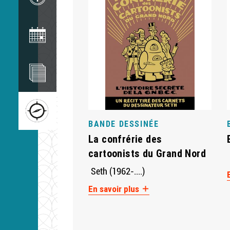
Image
Image
Image
BANDE DESSINÉE
La confrérie des
cartoonists du Grand Nord
Seth (1962-....)
En savoir plus