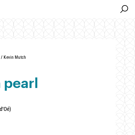
Search
Search
 / Kevin Mutch
 pearl
d'Oé)