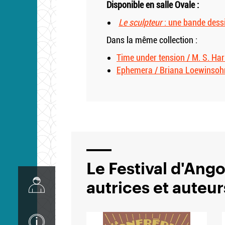
Disponible en salle Ovale :
Le sculpteur
: une bande dessi
Dans la même collection :
Time under tension / M. S. Hark
Ephemera / Briana Loewinsohn.
Le Festival d'An
Image
autrices et auteu
Image