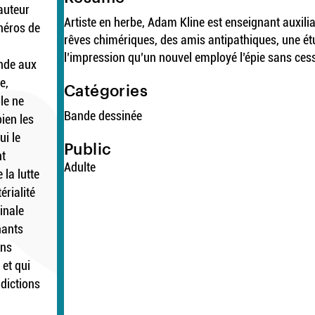
’auteur
Artiste en herbe, Adam Kline est enseignant auxili
héros de
rêves chimériques, des amis antipathiques, une ét
l’impression qu’un nouvel employé l’épie sans cesse
nde aux
e,
Catégories
le ne
Bande dessinée
bien les
ui le
Public
nt
Adulte
 la lutte
érialité
inale
nants
ons
 et qui
adictions