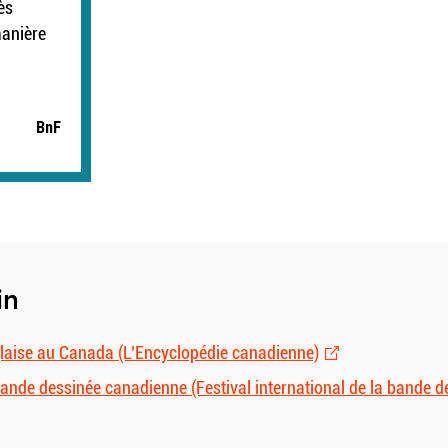
ès
manière
BnF
in
laise au Canada (L’Encyclopédie canadienne)
 bande dessinée canadienne (Festival international de la bande