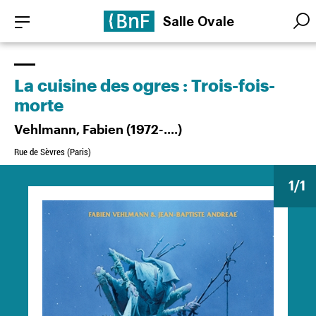
Aller
Panneau de gestion des cookies
Salle Ovale
au
Searc
Searc
contenu
principal
La cuisine des ogres : Trois-fois-
morte
Vehlmann, Fabien (1972-....)
Rue de Sèvres (Paris)
1
/1