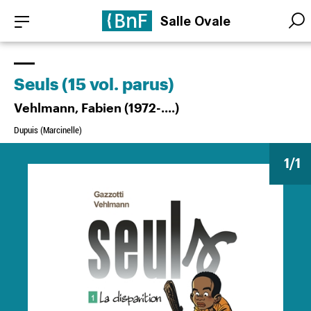
Aller
Panneau de gestion des cookies
Salle Ovale
au
Searc
Searc
contenu
principal
Seuls (15 vol. parus)
Vehlmann, Fabien (1972-....)
Dupuis (Marcinelle)
1
/1