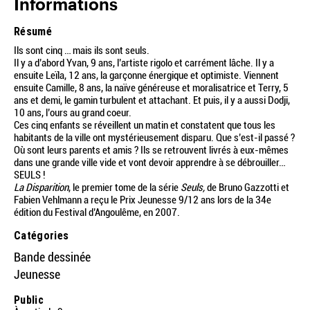
Informations
Résumé
Ils sont cinq … mais ils sont seuls.
Il y a d’abord Yvan, 9 ans, l’artiste rigolo et carrément lâche. Il y a
ensuite Leïla, 12 ans, la garçonne énergique et optimiste. Viennent
ensuite Camille, 8 ans, la naïve généreuse et moralisatrice et Terry, 5
ans et demi, le gamin turbulent et attachant. Et puis, il y a aussi Dodji,
10 ans, l’ours au grand coeur.
Ces cinq enfants se réveillent un matin et constatent que tous les
habitants de la ville ont mystérieusement disparu. Que s’est-il passé ?
Où sont leurs parents et amis ? Ils se retrouvent livrés à eux-mêmes
dans une grande ville vide et vont devoir apprendre à se débrouiller…
SEULS !
La Disparition
, le premier tome de la série
Seuls,
de Bruno Gazzotti et
Fabien Vehlmann a reçu le Prix Jeunesse 9/12 ans lors de la 34e
édition du Festival d’Angoulême, en 2007.
Catégories
Bande dessinée
Jeunesse
Public