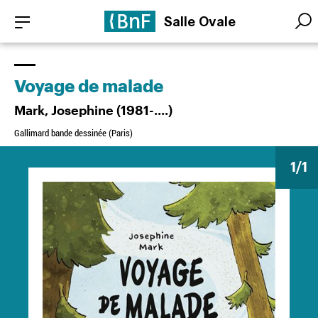
Aller
Panneau de gestion des cookies
Salle Ovale
au
Searc
Searc
contenu
principal
Voyage de malade
Mark, Josephine (1981-....)
Gallimard bande dessinée (Paris)
1
/1