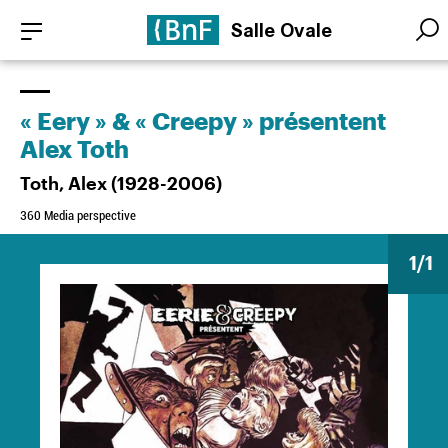
Aller
Panneau de gestion des cookies
Salle Ovale
au
Searc
Searc
contenu
principal
« Eery » & « Creepy » présentent
Alex Toth
Toth, Alex (1928-2006)
360 Media perspective
1
/1