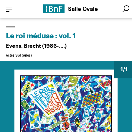
Aller
Panneau de gestion des cookies
Salle Ovale
au
Searc
Searc
contenu
principal
Le roi méduse : vol. 1
Evens, Brecht (1986-....)
Actes Sud (Arles)
1
/1