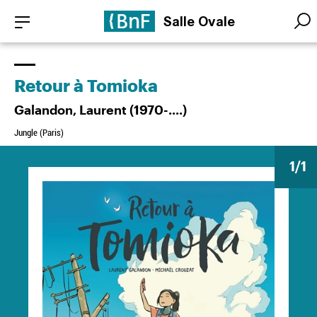
Aller
Panneau de gestion des cookies
Salle Ovale
au
Searc
Searc
contenu
principal
Retour à Tomioka
Galandon, Laurent (1970-....)
Jungle (Paris)
1
/1