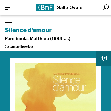
Aller
Panneau de gestion des cookies
Salle Ovale
au
Searc
Searc
contenu
principal
Silence d'amour
Parciboula, Matthieu (1993-....)
Casterman (Bruxelles)
1
/1