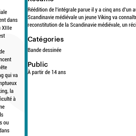
Réédition de l’intégrale parue il y a cinq ans d’un
iale
Scandinavie médiévale un jeune Viking va connaît
ent dans
reconstitution de la Scandinavie médiévale, un réc
 XIIIe
est
Catégories
Bande dessinée
 de
ncent
Public
ête
À partir de 14 ans
ng qui va
omptueux
ing, la
ficulté à
une
ls
s ou
 dans