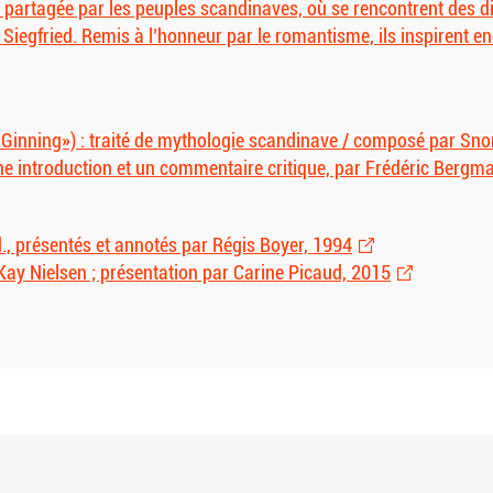
 partagée par les peuples scandinaves, où se rencontrent des 
egfried. Remis à l’honneur par le romantisme, ils inspirent en
 Ginning») : traité de mythologie scandinave / composé par Snorri
une introduction et un commentaire critique, par Frédéric Bergm
d., présentés et annotés par Régis Boyer, 1994
 Kay Nielsen ; présentation par Carine Picaud, 2015